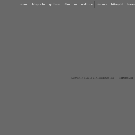
home
biografie
gallerie
film
tv
trailer +
theater
hörspiel
lesu
impressum
Copyright © 2015 dietmar moessmer